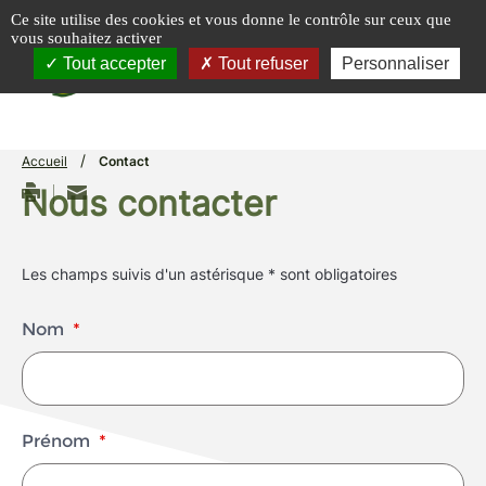
Panneau de gestion des cookies
Ce site utilise des cookies et vous donne le contrôle sur ceux que
vous souhaitez activer
menu
Tout accepter
Tout refuser
Personnaliser
/
Accueil
Contact
Nous contacter
Les champs suivis d'un astérisque * sont obligatoires
Nom
*
Prénom
*