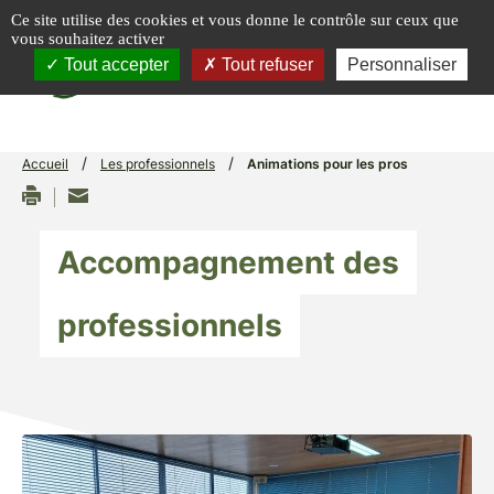
Panneau de gestion des cookies
Ce site utilise des cookies et vous donne le contrôle sur ceux que
vous souhaitez activer
menu
Tout accepter
Tout refuser
Personnaliser
/
/
Accueil
Les professionnels
Animations pour les pros
Accompagnement des
professionnels