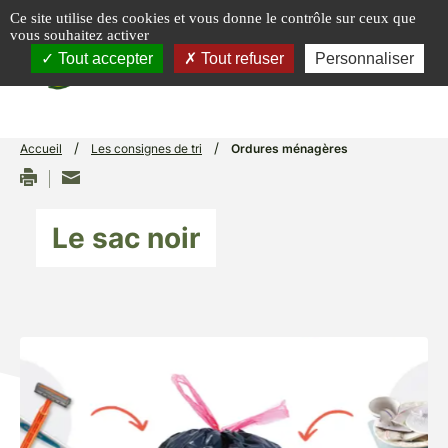
Panneau de gestion des cookies
Ce site utilise des cookies et vous donne le contrôle sur ceux que
vous souhaitez activer
menu
Tout accepter
Tout refuser
Personnaliser
/
/
Accueil
Les consignes de tri
Ordures ménagères
Le sac noir