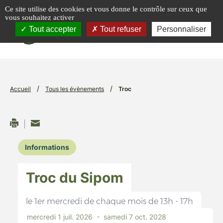
Panneau de gestion des cookies
Ce site utilise des cookies et vous donne le contrôle sur ceux que
vous souhaitez activer
menu
Tout accepter
Tout refuser
Personnaliser
/
/
Accueil
Tous les évènements
Troc
Informations
Troc du Sipom
le 1er mercredi de chaque mois de 13h - 17h
mercredi 1 juil. 2026 -
samedi 7 oct. 2028